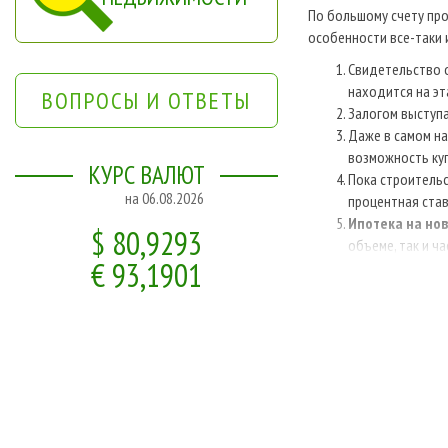
По большому счету пр
особенности все-таки 
Свидетельство о
находится на эт
ВОПРОСЫ И ОТВЕТЫ
Залогом выступа
Даже в самом на
возможность куп
КУРС ВАЛЮТ
Пока строительс
на 06.08.2026
процентная став
Ипотека на но
$ 80,9293
объеме, так и ча
€ 93,1901
Что касается требова
именно:
заемщик должен
необходимо нал
отсутствие прос
При этом для сбора н
пакету документов доб