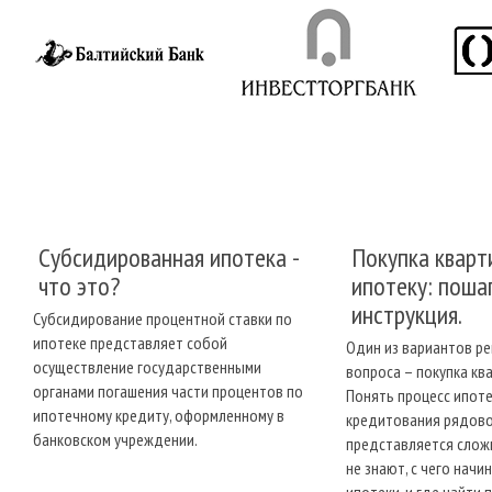
Чтобы упростить проц
с Ипотечным брокером
проверенный застройщи
аккредитован в банке,
начиная от учредитель
Процесс оформ
Получить предва
Выбрать объект
Внести аванс и 
Субсидированная ипотека -
Покупка кварт
Сделать оценку 
Заручиться око
что это?
ипотеку: поша
Совершить и про
инструкция.
Субсидирование процентной ставки по
Заплатить полну
ипотеке представляет собой
Один из вариантов р
Собственное жилье – э
осуществление государственными
вопроса – покупка ква
создании семьи.
Ипоте
органами погашения части процентов по
Понять процесс ипот
суммы, а копить сил и 
ипотечному кредиту, оформленному в
кредитования рядов
банковском учреждении.
Ипотечный брокер «Ф
представляется слож
многие граждане боятс
не знают, с чего нач