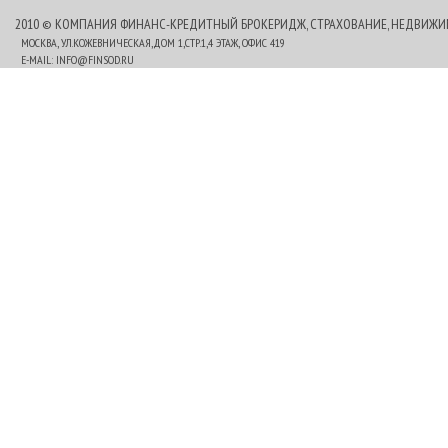
2010 © КОМПАНИЯ ФИНАНС-КРЕДИТНЫЙ БРОКЕРИДЖ, СТРАХОВАНИЕ, НЕДВИЖ
МОСКВА, УЛ.КОЖЕВНИЧЕСКАЯ,ДОМ 1,СТР.1,4 ЭТАЖ, ОФИС 419
E-MAIL:
INFO@FINSOD.RU